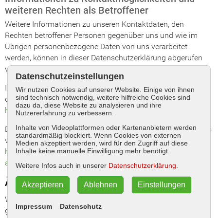
weiteren Rechten als Betroffener
Weitere Informationen zu unseren Kontaktdaten, den
Rechten betroffener Personen gegenüber uns und wie im
Übrigen personenbezogene Daten von uns verarbeitet
werden, können in dieser Datenschutzerklärung abgerufen
werden.
Datenschutzeinstellungen
Informationen zum Umgang mit personenbezogenen Daten
Wir nutzen Cookies auf unserer Website. Einige von ihnen
sind technisch notwendig, weitere hilfreiche Cookies sind
durch XING finden sich in deren Datenschutzerklärung unter
dazu da, diese Website zu analysieren und ihre
https://privacy.xing.com/de/datenschutzerklaerung
Nutzererfahrung zu verbessern.
Inhalte von Videoplattformen oder Kartenanbietern werden
Den Datenschutzbeauftragten von XING können Sie über das
standardmäßig blockiert. Wenn Cookies von externen
von XING bereitgestellte Kontaktformular unter
Medien akzeptiert werden, wird für den Zugriff auf diese
https://privacy.xing.com/de/ihre-
Inhalte keine manuelle Einwilligung mehr benötigt.
ansprechpartner
kontaktieren.
Weitere Infos auch in unserer
Datenschutzerklärung
.
Änderung unserer Datenschutzerklärung
Akzeptieren
Ablehnen
Einstellungen
Wir behalten uns vor, diese Datenschutzerklärung
Impressum
Datenschutz
gelegentlich anzupassen, damit sie stets den aktuellen