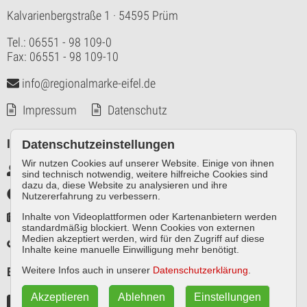
Kalvarienbergstraße 1
· 54595 Prüm
Tel.: 06551 - 98 109-0
Fax: 06551 - 98 109-10
info@regionalmarke-eifel.de
Impressum
Datenschutz
Infos
Datenschutzeinstellungen
Wir nutzen Cookies auf unserer Website. Einige von ihnen
Markennutzer intern
sind technisch notwendig, weitere hilfreiche Cookies sind
dazu da, diese Website zu analysieren und ihre
Infothek
Nutzererfahrung zu verbessern.
Pressespiegel
Inhalte von Videoplattformen oder Kartenanbietern werden
standardmäßig blockiert. Wenn Cookies von externen
Medien akzeptiert werden, wird für den Zugriff auf diese
Links
Inhalte keine manuelle Einwilligung mehr benötigt.
Besuchen Sie uns auch auf
Weitere Infos auch in unserer
Datenschutzerklärung
.
Akzeptieren
Ablehnen
Einstellungen